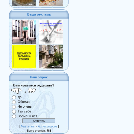
Ваша реклама
Наш опрос
Вам нравится отдыхать?
Да
Обожаю
Не очень
Так себе
Времени нет
[
·
]
Результаты
Архив опросов
Всего ответов:
788