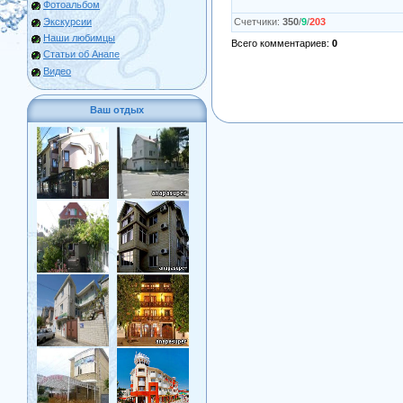
Фотоальбом
Экскурсии
Счетчики
:
350
/
9
/
203
Наши любимцы
Всего комментариев
:
0
Статьи об Анапе
Видео
Ваш отдых