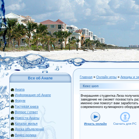
Главная
»
Онлайн игры
»
Аркады и э
Все об Анапе
Кекс шоп
Анапа
Информация об Анапе
Вчерашняя студентка Лиза получила
заведение не сможет похвастать раз
Форум
именно они помогут вам заработать
Гостевая книга
современного кулинарного оборудов
Вопрос / ответ
Новости Анапы
Каталог жилья
Играть онлайн
Скачать для
PC
Доска объявлений
Видео ролики