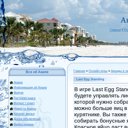
А
Главная
|
Ре
Главная
»
Онлайн игры
»
Аркады и э
Все об Анапе
Last Egg Standing
Анапа
Информация об Анапе
В игре Last Egg Stan
Форум
будете управлять ли
Гостевая книга
которой нужно собра
Вопрос / ответ
можно больше яиц в
Новости Анапы
курятнике. Вы также
Каталог жилья
Доска объявлений
собирать бонусные 
Видео ролики
Красное яйцо даст 