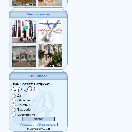
Ваша реклама
Наш опрос
Вам нравится отдыхать?
Да
Обожаю
Не очень
Так себе
Времени нет
[
·
]
Результаты
Архив опросов
Всего ответов:
788