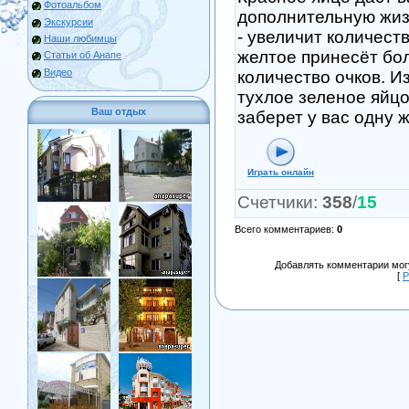
Фотоальбом
дополнительную жиз
Экскурсии
- увеличит количеств
Наши любимцы
желтое принесёт бо
Статьи об Анапе
Видео
количество очков. И
тухлое зеленое яйцо
Ваш отдых
заберет у вас одну ж
Играть онлайн
Счетчики
:
358
/
15
Всего комментариев
:
0
Добавлять комментарии могу
[
Р