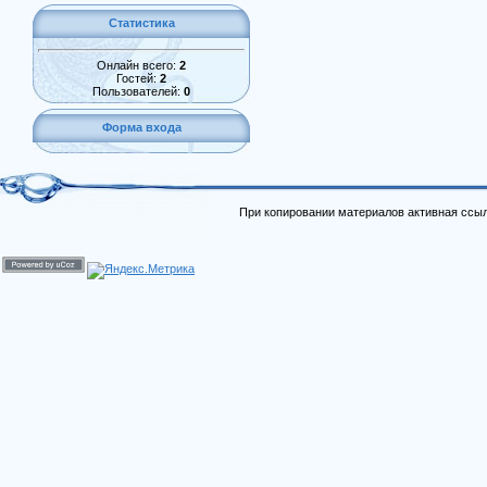
Статистика
Онлайн всего:
2
Гостей:
2
Пользователей:
0
Форма входа
При копировании материалов активная ссыл