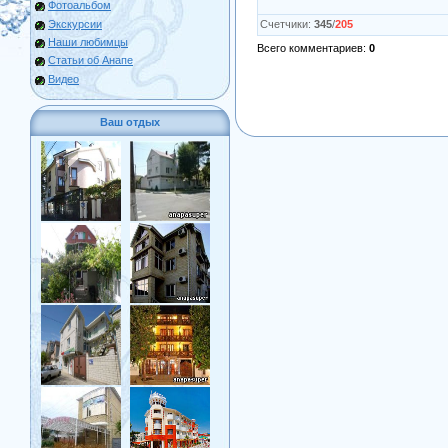
Фотоальбом
Экскурсии
Счетчики
:
345
/
205
Наши любимцы
Всего комментариев
:
0
Статьи об Анапе
Видео
Ваш отдых