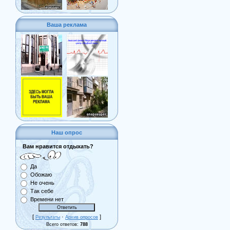
Ваша реклама
Наш опрос
Вам нравится отдыхать?
Да
Обожаю
Не очень
Так себе
Времени нет
[
·
]
Результаты
Архив опросов
Всего ответов:
788