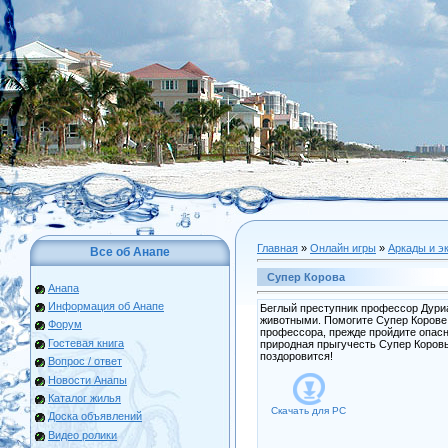
Главная
»
Онлайн игры
»
Аркады и э
Все об Анапе
Супер Корова
Анапа
Информация об Анапе
Беглый преступник профессор Дури
животными. Помогите Супер Корове 
Форум
профессора, прежде пройдите опас
Гостевая книга
природная прыгучесть Супер Коровы:
поздоровится!
Вопрос / ответ
Новости Анапы
Каталог жилья
Скачать для
PC
Доска объявлений
Видео ролики