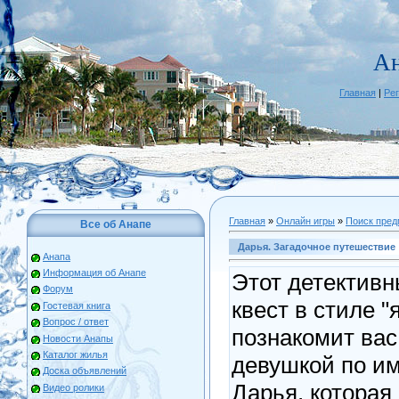
Ан
Главная
|
Ре
Главная
»
Онлайн игры
»
Поиск пред
Все об Анапе
Дарья. Загадочное путешествие
Анапа
Информация об Анапе
Этот детектив
Форум
квест в стиле "
Гостевая книга
Вопрос / ответ
познакомит вас
Новости Анапы
Каталог жилья
девушкой по и
Доска объявлений
Дарья, которая
Видео ролики