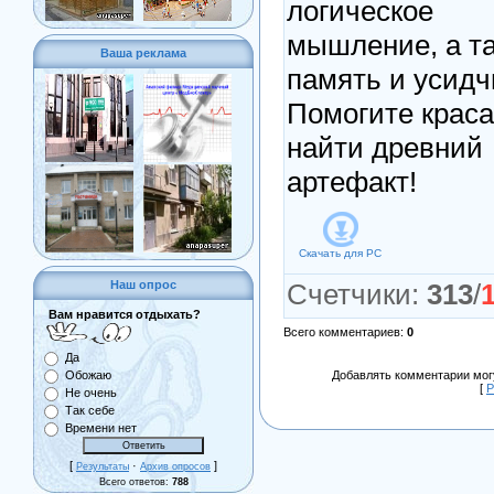
логическое
мышление, а т
Ваша реклама
память и усидч
Помогите крас
найти древний
артефакт!
Скачать для
PC
Наш опрос
Счетчики
:
313
/
Вам нравится отдыхать?
Всего комментариев
:
0
Да
Обожаю
Добавлять комментарии могу
[
Р
Не очень
Так себе
Времени нет
[
·
]
Результаты
Архив опросов
Всего ответов:
788