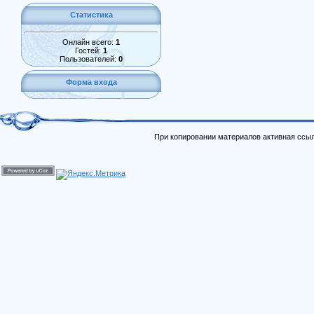
Статистика
Онлайн всего:
1
Гостей:
1
Пользователей:
0
Форма входа
При копировании материалов активная ссыл