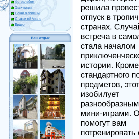
Фотоальбом
решила провес
Экскурсии
Наши любимцы
отпуск в тропи
Статьи об Анапе
странах. Случа
Видео
встреча в само
Ваш отдых
стала началом
приключенческ
истории. Кроме
стандартного п
предметов, этот
изобилует
разнообразны
мини-играми. 
помогут вам
потренировать 