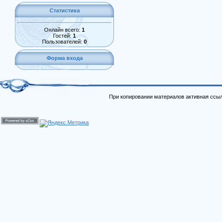
Статистика
Онлайн всего:
1
Гостей:
1
Пользователей:
0
Форма входа
При копировании материалов активная ссыл