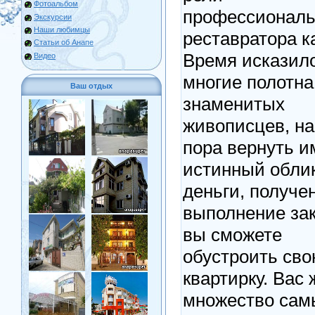
Фотоальбом
профессиональ
Экскурсии
Наши любимцы
реставратора к
Статьи об Анапе
Время исказил
Видео
многие полотна
Ваш отдых
знаменитых
живописцев, на
пора вернуть и
истинный облик
деньги, получе
выполнение зак
вы сможете
обустроить св
квартирку. Вас 
множество сам