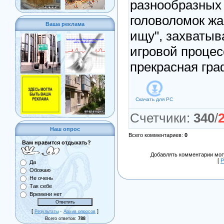
разнообразных
головоломок жа
Ваша реклама
ищу", захваты
игровой процес
прекрасная гра
Скачать для
PC
Счетчики
:
340
/
Наш опрос
Всего комментариев
:
0
Вам нравится отдыхать?
Добавлять комментарии могу
[
Р
Да
Обожаю
Не очень
Так себе
Времени нет
[
·
]
Результаты
Архив опросов
Всего ответов:
788