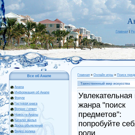
А
Главная
|
Ре
Главная
»
Онлайн игры
»
Поиск пред
Все об Анапе
Таинственный мир искусства
Анапа
Информация об Анапе
Увлекательная 
Форум
жанра "поиск
Гостевая книга
Вопрос / ответ
предметов":
Новости Анапы
Каталог жилья
попробуйте себ
Доска объявлений
роли
Видео ролики