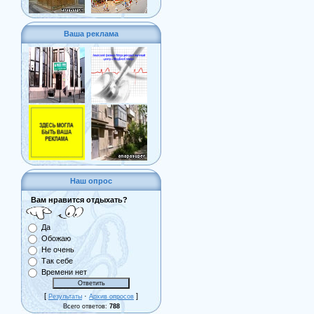
Ваша реклама
Наш опрос
Вам нравится отдыхать?
Да
Обожаю
Не очень
Так себе
Времени нет
[
·
]
Результаты
Архив опросов
Всего ответов:
788