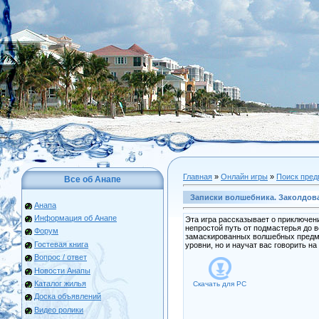
Главная
»
Онлайн игры
»
Поиск пред
Все об Анапе
Записки волшебника. Заколдов
Анапа
Информация об Анапе
Эта игра рассказывает о приключе
непростой путь от подмастерья до в
Форум
замаскированных волшебных предме
Гостевая книга
уровни, но и научат вас говорить н
Вопрос / ответ
Новости Анапы
Каталог жилья
Скачать для
PC
Доска объявлений
Видео ролики