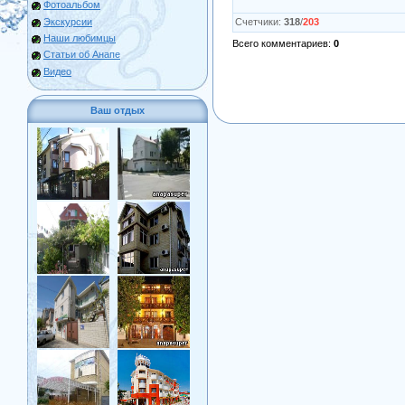
Фотоальбом
Экскурсии
Счетчики
:
318
/
203
Наши любимцы
Всего комментариев
:
0
Статьи об Анапе
Видео
Ваш отдых