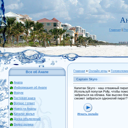
А
Главная
|
Ре
Главная
»
Онлайн игры
»
Головоломк
Все об Анапе
Captain Skyro
Анапа
Информация об Анапе
Капитан Skyro - наш отважный пират
Используй попугая Polly, чтобы пом
Форум
забраться на облака. Как высоко бл
Гостевая книга
сможет забраться одноногий пират?
Вопрос / ответ
Новости Анапы
Каталог жилья
Играть онлайн
Доска объявлений
Видео ролики