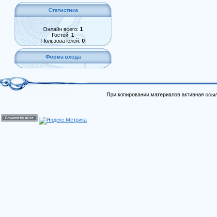
Статистика
Онлайн всего:
1
Гостей:
1
Пользователей:
0
Форма входа
При копировании материалов активная ссыл