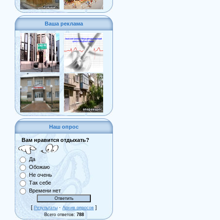
Ваша реклама
Наш опрос
Вам нравится отдыхать?
Да
Обожаю
Не очень
Так себе
Времени нет
[
·
]
Результаты
Архив опросов
Всего ответов:
788