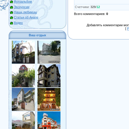
Фотоальбом
Экскурсии
Счетчики
:
329
/
12
Наши любимцы
Всего комментариев
:
0
Статьи об Анапе
Видео
Добавлять комментарии могу
[
Р
Ваш отдых