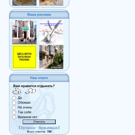
Ваша реклама
Наш опрос
Вам нравится отдыхать?
Да
Обожаю
Не очень
Так себе
Времени нет
[
·
]
Результаты
Архив опросов
Всего ответов:
788