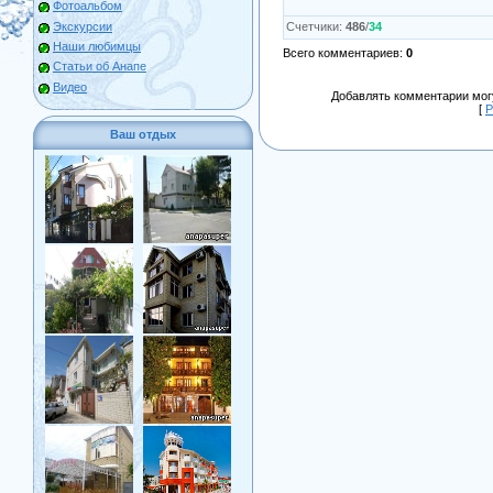
Фотоальбом
Экскурсии
Счетчики
:
486
/
34
Наши любимцы
Всего комментариев
:
0
Статьи об Анапе
Видео
Добавлять комментарии могу
[
Р
Ваш отдых