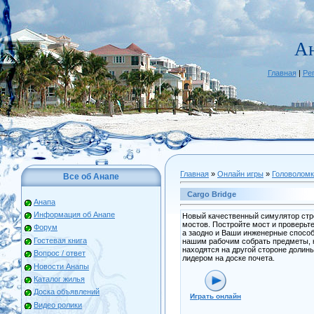
А
Главная
|
Ре
Главная
»
Онлайн игры
»
Головоломк
Все об Анапе
Cargo Bridge
Анапа
Информация об Анапе
Новый качественный симулятор стр
мостов. Постройте мост и проверьте
Форум
а заодно и Ваши инженерные способ
Гостевая книга
нашим рабочим собрать предметы, 
находятся на другой стороне долины
Вопрос / ответ
лидером на доске почета.
Новости Анапы
Каталог жилья
Доска объявлений
Играть онлайн
Видео ролики