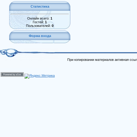
Статистика
Онлайн всего:
1
Гостей:
1
Пользователей:
0
Форма входа
При копировании материалов активная ссыл