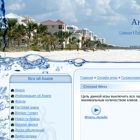
А
Главная
|
Ре
Главная
»
Онлайн игры
»
Головоломк
Все об Анапе
Crossed Wires
Анапа
Информация об Анапе
Цель данной игры выключить все ла
минимальным количеством кликов.
Форум
Гостевая книга
Вопрос / ответ
Играть онлайн
Новости Анапы
Каталог жилья
Доска объявлений
Видео ролики