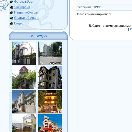
Фотоальбом
Экскурсии
Счетчики
:
309
/
11
Наши любимцы
Всего комментариев
:
0
Статьи об Анапе
Видео
Добавлять комментарии могу
[
Р
Ваш отдых