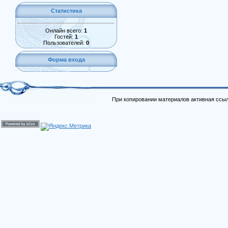
Статистика
Онлайн всего:
1
Гостей:
1
Пользователей:
0
Форма входа
При копировании материалов активная ссыл