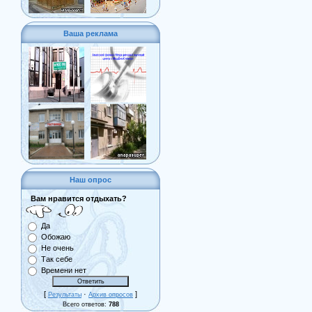
Ваша реклама
Наш опрос
Вам нравится отдыхать?
Да
Обожаю
Не очень
Так себе
Времени нет
[
·
]
Результаты
Архив опросов
Всего ответов:
788