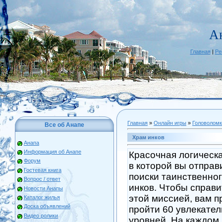
А
Главная
|
Ре
Главная
»
Онлайн игры
»
Головоломк
Все об Анапе
Храм инков
Анапа
Информация об Анапе
Красочная логическа
Форум
в которой вы отправ
Гостевая книга
поиски таинственно
Вопрос / ответ
инков. Чтобы справи
Новости Анапы
этой миссией, вам п
Каталог жилья
Доска объявлений
пройти 60 увлекате
Видео ролики
уровней. На каждом 