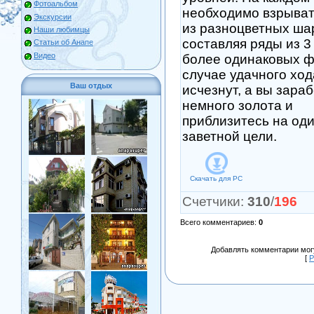
Фотоальбом
необходимо взрыват
Экскурсии
из разноцветных ша
Наши любимцы
составляя ряды из 3
Статьи об Анапе
Видео
более одинаковых ф
случае удачного хо
Ваш отдых
исчезнут, а вы зара
немного золота и
приблизитесь на оди
заветной цели.
Скачать для
PC
Счетчики
:
310
/
196
Всего комментариев
:
0
Добавлять комментарии могу
[
Р