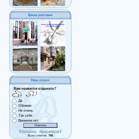
Ваша реклама
Наш опрос
Вам нравится отдыхать?
Да
Обожаю
Не очень
Так себе
Времени нет
[
·
]
Результаты
Архив опросов
Всего ответов:
788