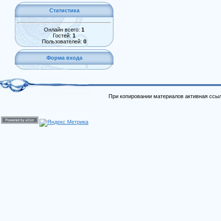
Статистика
Онлайн всего:
1
Гостей:
1
Пользователей:
0
Форма входа
При копировании материалов активная ссыл