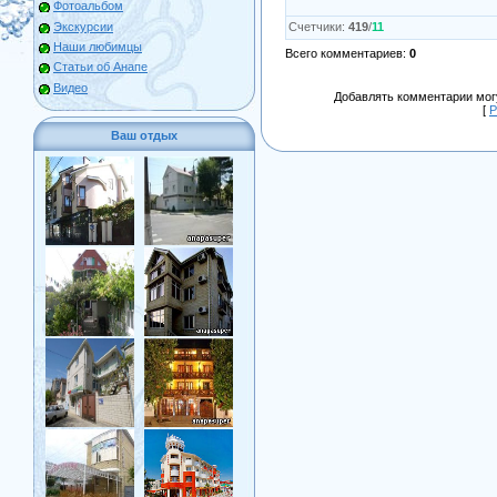
Фотоальбом
Экскурсии
Счетчики
:
419
/
11
Наши любимцы
Всего комментариев
:
0
Статьи об Анапе
Видео
Добавлять комментарии могу
[
Р
Ваш отдых