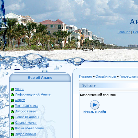
А
Главная
|
Ре
Главная
»
Онлайн игры
»
Головоломк
Все об Анапе
Solitaire
Анапа
Информация об Анапе
Классический пасьянс.
Форум
Гостевая книга
Вопрос / ответ
Играть онлайн
Новости Анапы
Каталог жилья
Доска объявлений
Видео ролики