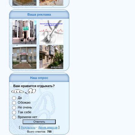
Ваша реклама
Наш опрос
Вам нравится отдыхать?
Да
Обожаю
Не очень
Так себе
Времени нет
[
·
]
Результаты
Архив опросов
Всего ответов:
788