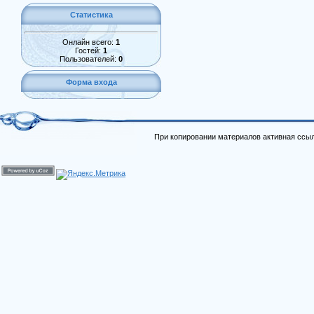
Статистика
Онлайн всего:
1
Гостей:
1
Пользователей:
0
Форма входа
При копировании материалов активная ссыл