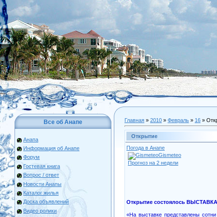
Главная
»
2010
»
Февраль
»
16
» Отк
Все об Анапе
Открытие
Анапа
Погода в Анапе
Информация об Анапе
Gismeteo
Форум
Прогноз на 2 недели
Гостевая книга
Вопрос / ответ
Новости Анапы
Каталог жилья
Доска объявлений
Открытие состоялось ВЫСТАВКА
Видео ролики
«На выставке представлены сотни 