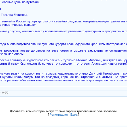
о- собные цены на путевки»,
ы
а Татьяна Евсикова.
ственный в России курорт детского и семейного отдыха, который ежегодно принимает 
е туристические маршру
чные услуги и, конечно, массу впечатлений от различных культурных мероприятий в г
 года Анапа получила звание лучшего курорта Краснодарского края. «Мы постараемся о
е заключить новые договоры на весь сезон и сможете заключить те соглашения
азала мэр Анапы.
росам санаторно- курортного комплекса и туризма Михаил Миленин, выступая на це
ртный сезон был сложный, но «все то хорошее, что готовит Анапа для наших гостей
ксного развития курор- тов и туризма Краснодарского края Дмитрий Никифоров, та
ы Кубани несли людям только праздник, хорошее на- строение и счастье». «А про
ует в регионе, обеспечит выполнение качественного сервиса для отдыхающих», - зак
г
:
0.0
/
0
Добавлять комментарии могут только зарегистрированные пользователи.
[
Регистрация
|
Вход
]