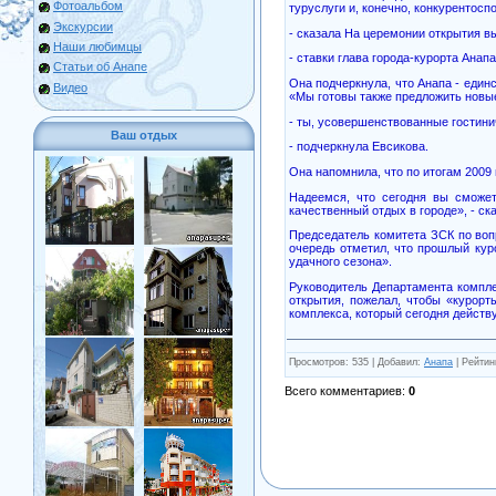
Фотоальбом
туруслуги и, конечно, конкурентосп
Экскурсии
- сказала На церемонии открытия в
Наши любимцы
- ставки глава города-курорта Анап
Статьи об Анапе
Она подчеркнула, что Анапа - един
Видео
«Мы готовы также предложить новы
- ты, усовершенствованные гостини
Ваш отдых
- подчеркнула Евсикова.
Она напомнила, что по итогам 2009
Надеемся, что сегодня вы сможет
качественный отдых в городе», - ск
Председатель комитета ЗСК по воп
очередь отметил, что прошлый куро
удачного сезона».
Руководитель Департамента компле
открытия, пожелал, чтобы «курорт
комплекса, который сегодня действ
Просмотров
: 535 |
Добавил
:
Анапа
|
Рейтин
Всего комментариев
:
0