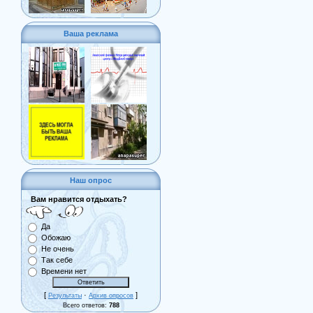
Ваша реклама
Наш опрос
Вам нравится отдыхать?
Да
Обожаю
Не очень
Так себе
Времени нет
[
·
]
Результаты
Архив опросов
Всего ответов:
788