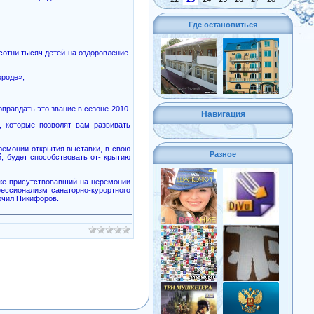
Где остановиться
сотни тысяч детей на оздоровление.
ороде»,
правдать это звание в сезоне-2010.
Навигация
, которые позволят вам развивать
ремонии открытия выставки, в свою
Разное
, будет способствовать от- крытию
кже присутствовавший на церемонии
фессионализм санаторно-курортного
лючил Никифоров.