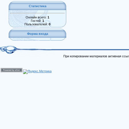
Статистика
Онлайн всего:
1
Гостей:
1
Пользователей:
0
Форма входа
При копировании материалов активная ссыл