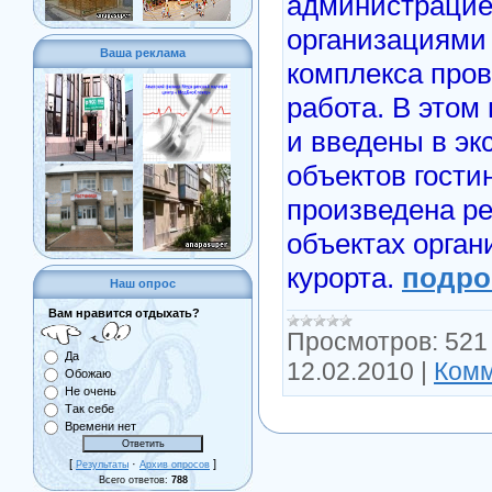
администрацие
организациями 
Ваша реклама
комплекса про
работа. В этом
и введены в эк
объектов гости
произведена ре
объектах орган
курорта.
подроб
Наш опрос
Вам нравится отдыхать?
Просмотров:
521
Да
12.02.2010
|
Комм
Обожаю
Не очень
Так себе
Времени нет
[
·
]
Результаты
Архив опросов
Всего ответов:
788