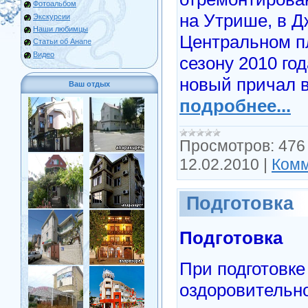
Фотоальбом
на Утрише, в Д
Экскурсии
Наши любимцы
Центральном п
Статьи об Анапе
Видео
сезону 2010 го
новый причал в
Ваш отдых
подробнее...
Просмотров:
476
12.02.2010
|
Комм
Подготовка
Подготовка
При подготовке 
оздоровительн