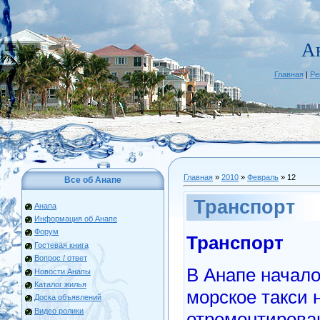
А
Главная
|
Ре
Главная
»
2010
»
Февраль
»
12
Все об Анапе
Транспорт
Анапа
Информация об Анапе
Форум
Транспорт
Гостевая книга
Вопрос / ответ
В Анапе начало
Новости Анапы
Каталог жилья
морское такси 
Доска объявлений
Видео ролики
отремонтирова