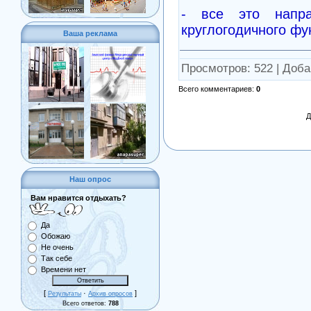
- все это напр
круглогодичного фу
Ваша реклама
Просмотров
: 522 |
Доба
Всего комментариев
:
0
Д
Наш опрос
Вам нравится отдыхать?
Да
Обожаю
Не очень
Так себе
Времени нет
[
·
]
Результаты
Архив опросов
Всего ответов:
788