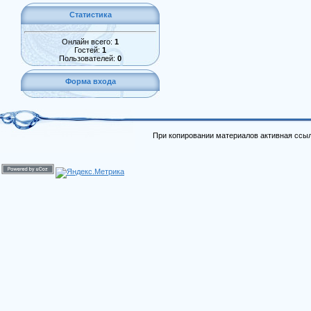
Статистика
Онлайн всего:
1
Гостей:
1
Пользователей:
0
Форма входа
При копировании материалов активная ссыл