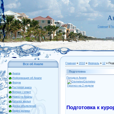
А
Главная
|
Ре
Главная
»
2010
»
Февраль
»
12
» Под
Все об Анапе
Подготовка
Анапа
Погода в Анапе
Информация об Анапе
Gismeteo
Форум
Прогноз на 2 недели
Гостевая книга
Вопрос / ответ
Новости Анапы
Каталог жилья
Доска объявлений
Подготовка к куро
Видео ролики