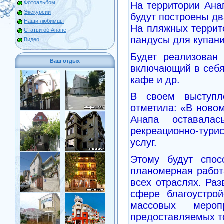
Фотоальбом
На территории Ана
Экскурсии
будут построены дв
Наши любимцы
На пляжных террит
Статьи об Анапе
пандусы для купан
Видео
Будет реализован
Ваш отдых
включающий в себя 
кафе и др.
В своем выступл
отметила: «В новом
Анапа оставала
рекреационно-тури
услуг.
Этому будут спос
планомерная работ
всех отраслях. Ра
сфере благоустрой
массовых мероп
предоставляемых то