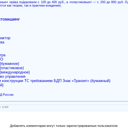
ные» права подорожали с 100 до 400 руб., а «пластиковые» — с 200 до 800 руб. 
тся как теории, так и практики вождения).
ВТОМАШИНУ
рактор
тва
тра
ТО
(бумажное)
(пластиковое)
 (международное)
во управления
и конструкции ТС требованиям БДП Знак «Транзит» (бумажный)
й)
Д России
г
:
0.0
/
0
Добавлять комментарии могут только зарегистрированные пользователи.