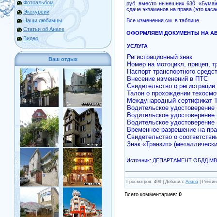
Фотоальбом
руб. вместо нынешних 630. «Бумаж
сдаче экзаменов на права (это касае
Экскурсии
Все изменения см. в таблице.
Наши любимцы
Статьи об Анапе
ОФОРМЛЯЕМ ДОКУМЕНТЫ НА А
Видео
УСЛУГА
Регистрационный знак
Ваш отдых
Номер на мотоцикл, прицеп, т
Паспорт транспортного средс
Внесение изменений в ПТС
Свидетельство о регистрации
Талон о прохождении техосмо
Международный сертификат 
Водительское удостоверение 
Водительское удостоверение 
Водительское удостоверение
Временное разрешение на пра
Свидетельство о соответстви
Знак «Транзит» (металлически
Источник: ДЕПАРТАМЕНТ ОБДД МВ
Просмотров
: 499 |
Добавил
:
Анапа
|
Рейтин
Всего комментариев
:
0