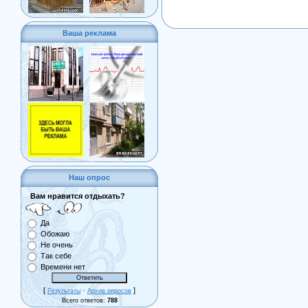
Ваша реклама
Наш опрос
Вам нравится отдыхать?
Да
Обожаю
Не очень
Так себе
Времени нет
[
·
]
Результаты
Архив опросов
Всего ответов:
788