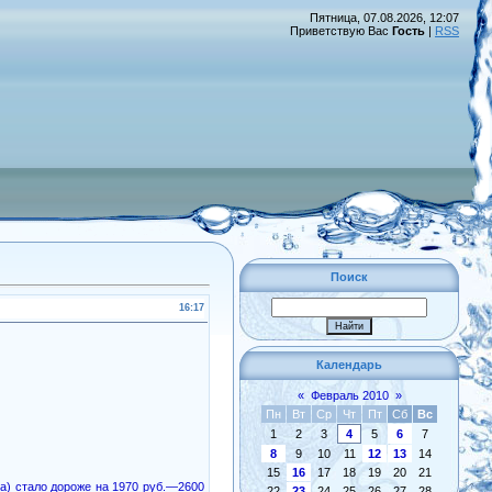
Пятница, 07.08.2026, 12:07
Приветствую Вас
Гость
|
RSS
Поиск
16:17
Календарь
«
Февраль 2010
»
Пн
Вт
Ср
Чт
Пт
Сб
Вс
1
2
3
4
5
6
7
8
9
10
11
12
13
14
15
16
17
18
19
20
21
ра) стало дороже на 1970 руб.—2600
22
23
24
25
26
27
28