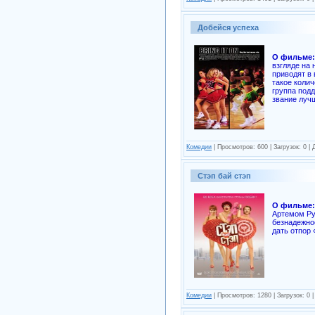
Добейся успеха
О фильме:
взгляде на
приводят в
такое колич
группа подд
звание луч
Комедии
| Просмотров: 600 | Загрузок: 0 |
Стэп бай стэп
О фильме:
Артемом Ру
безнадежно
дать отпор
Комедии
| Просмотров: 1280 | Загрузок: 0 