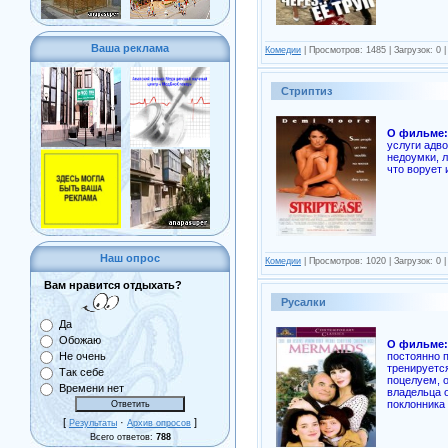
Ваша реклама
Комедии
| Просмотров: 1485 | Загрузок: 0 
Стриптиз
О фильме:
услуги адво
недоумки, л
что ворует
Наш опрос
Комедии
| Просмотров: 1020 | Загрузок: 0 
Вам нравится отдыхать?
Русалки
Да
Обожаю
О фильме:
постоянно п
Не очень
тренируетс
Так себе
поцелуем, 
Времени нет
владельца 
поклонника
[
·
]
Результаты
Архив опросов
Всего ответов:
788