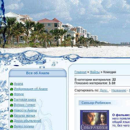
Главная
»
Файлы
» Комедии
Все об Анапе
В категории материалов
:
22
Показано материалов
:
1-10
Анапа
Информация об Анапе
Сортировать по
:
Дате
·
Названию
·
Форум
Гостевая книга
Синьор-Робинзон
Вопрос / ответ
Новости Анапы
О фильме:
Каталог жилья
него появля
Доска объявлений
общий язык.
то, без че
Видео ролики