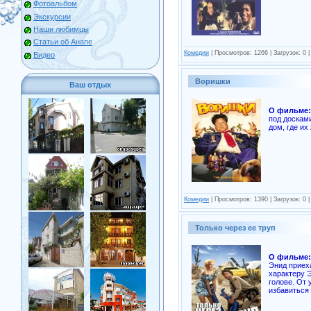
Фотоальбом
Экскурсии
Наши любимцы
Статьи об Анапе
Комедии
| Просмотров: 1266 | Загрузок: 0 
Видео
Воришки
Ваш отдых
О фильме:
под доскам
дом, где их
Комедии
| Просмотров: 1390 | Загрузок: 0 
Только через ее труп
О фильме:
Энид приех
характеру Э
голове. От 
избавиться 