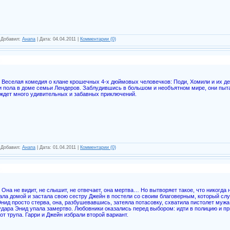
| Добавил:
Анапа
| Дата:
04.04.2011
|
Комментарии (0)
Веселая комедия о клане крошечных 4-х дюймовых человечков: Поди, Хомили и их де
и пола в доме семьи Лендеров. Заблудившись в большом и необъятном мире, они пыт
 ждет много удивительных и забавных приключений.
| Добавил:
Анапа
| Дата:
01.04.2011
|
Комментарии (0)
Она не видит, не слышит, не отвечает, она мертва… Но вытворяет такое, что никогда
ала домой и застала свою сестру Джейн в постели со своим благоверным, который слу
нид просто стерва, она, разбушевавшись, затеяла потасовку, схватила пистолет муж
удара Энид упала замертво. Любовники оказались перед выбором: идти в полицию и п
от трупа. Гарри и Джейн избрали второй вариант.