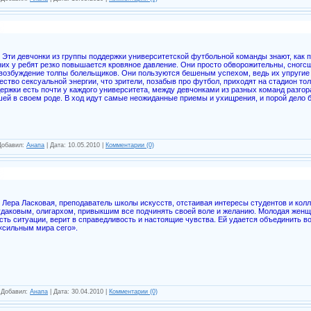
Эти девчонки из группы поддержки университетской футбольной команды знают, как п
 них у ребят резко повышается кровяное давление. Они просто обворожительны, сногс
 возбуждение толпы болельщиков. Они пользуются бешеным успехом, ведь их упруги
ество сексуальной энергии, что зрители, позабыв про футбол, приходят на стадион толь
ержки есть почти у каждого университета, между девчонками из разных команд разго
шей в своем роде. В ход идут самые неожиданные приемы и ухищрения, и порой дело б
 Добавил:
Анапа
| Дата:
10.05.2010
|
Комментарии (0)
Лера Ласковая, преподаватель школы искусств, отстаивая интересы студентов и колле
даковым, олигархом, привыкшим все подчинять своей воле и желанию. Молодая женщи
сть ситуации, верит в справедливость и настоящие чувства. Ей удается объединить 
 «сильным мира сего».
| Добавил:
Анапа
| Дата:
30.04.2010
|
Комментарии (0)