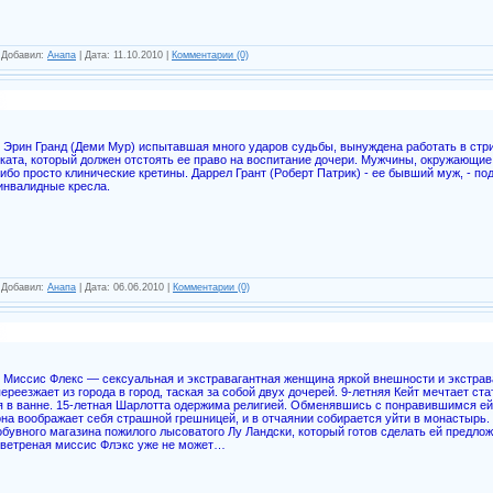
| Добавил:
Анапа
| Дата:
11.10.2010
|
Комментарии (0)
Эрин Гранд (Деми Мур) испытавшая много ударов судьбы, вынуждена работать в стри
ката, который должен отстоять ее право на воспитание дочери. Мужчины, окружающие
ибо просто клинические кретины. Даррел Грант (Роберт Патрик) - ее бывший муж, - по
 инвалидные кресла.
| Добавил:
Анапа
| Дата:
06.06.2010
|
Комментарии (0)
Миссис Флекс — сексуальная и экстравагантная женщина яркой внешности и экстрав
ереезжает из города в город, таская за собой двух дочерей. 9-летняя Кейт мечтает ст
я в ванне. 15-летная Шарлотта одержима религией. Обменявшись с понравившимся 
она воображает себя страшной грешницей, и в отчаянии собирается уйти в монастырь.
обувного магазина пожилого лысоватого Лу Ландски, который готов сделать ей предло
 ветреная миссис Флэкс уже не может…