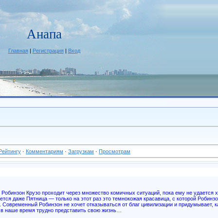
Анапа
Главная
|
Регистрация
|
Вход
Рейтингу
·
Комментариям
·
Загрузкам
·
Просмотрам
Робинзон Крузо проходит через множество комичных ситуаций, пока ему не удается хо
ется даже Пятница — только на этот раз это темнокожая красавица, с которой Робинз
 Современный Робинзон не хочет отказываться от благ цивилизации и придумывает, ка
го в наше время трудно представить свою жизнь…