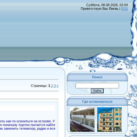
Суббота, 08.08.2026, 02:04
Приветствую Вас
Гость
|
RSS
Поиск
Страницы
:
1
2
3
»
Где остановиться
ть как-то освоиться на острове. У
он поначалу тщетно пытается найти
к заменить телевизор, радио и все