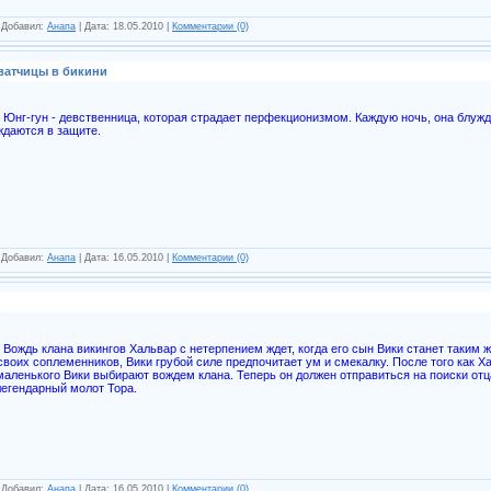
| Добавил:
Анапа
| Дата:
18.05.2010
|
Комментарии (0)
ватчицы в бикини
Юнг-гун - девственница, которая страдает перфекционизмом. Каждую ночь, она блужда
ждаются в защите.
| Добавил:
Анапа
| Дата:
16.05.2010
|
Комментарии (0)
Вождь клана викингов Хальвар с нетерпением ждет, когда его сын Вики станет таким ж
своих соплеменников, Вики грубой силе предпочитает ум и смекалку. После того как 
маленького Вики выбирают вождем клана. Теперь он должен отправиться на поиски отц
легендарный молот Тора.
| Добавил:
Анапа
| Дата:
16.05.2010
|
Комментарии (0)