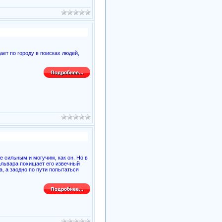
ет по городу в поисках людей,
е сильным и могучим, как он. Но в
Хальвара похищает его извечный
а, а заодно по пути попытаться