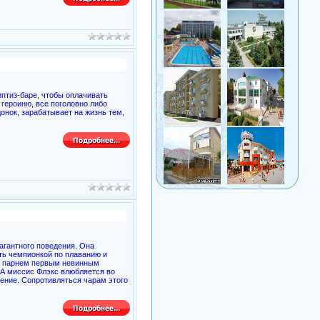
птиз-баре, чтобы оплачивать
 героиню, все поголовно либо
донок, зарабатывает на жизнь тем,
агантного поведения. Она
ать чемпионкой по плаванию и
ей парнем первым невинным
 А миссис Флэкс влюбляется во
жение. Сопротивляться чарам этого