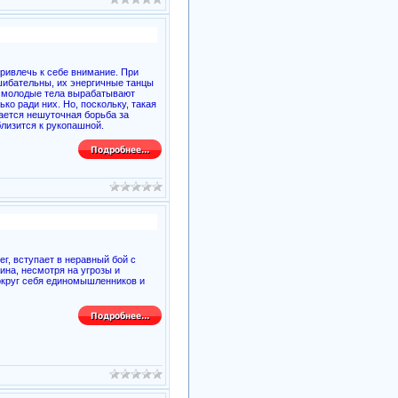
ривлечь к себе внимание. При
шибательны, их энергичные танцы
е молодые тела вырабатывают
ко ради них. Но, поскольку, такая
рается нешуточная борьба за
лизится к рукопашной.
г, вступает в неравный бой с
на, несмотря на угрозы и
вокруг себя единомышленников и