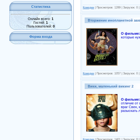
Статистика
Комедии
| Просмотров: 1289 | Загрузок: 0 
Онлайн всего:
1
Вторжение инопланетной зах
Гостей:
1
Пользователей:
0
О фильме:
Форма входа
которые ну
Комедии
| Просмотров: 1057 | Загрузок: 0 
Вики, маленький викинг 2
О фильме:
отличие от 
враг Свен, 
разыскать 
Комедии
| Просмотров: 1401 | Загрузок: 0 