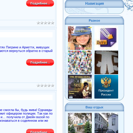
Навигация
Разное
тях Пигрине и Ариетти, живущих
аются вернуться обратно в старый
Ваш отдых
 не смогла бы, будь жива! Однажды
жит офицером полиции. Так как по
а и… получила от Джейн вазой по
ризнаваться в содеянном или же