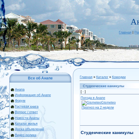
А
Главная
|
Ре
Главная
»
Каталог
»
Комедии
Все об Анапе
Студенческие каникулы
Анапа
[ ·
]
Информация об Анапе
Погода в Анапе
Форум
Gismeteo
Гостевая книга
Прогноз на 2 недели
Вопрос / ответ
Новости Анапы
Каталог жилья
Доска объявлений
Студенческие каникулы
Видео ролики