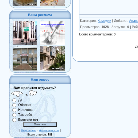
Ваша реклама
Категория
:
Комедии
|
Добавил
:
Анап
Просмотров
:
1028
|
Загрузок
:
0
|
Рей
Всего комментариев
:
0
Д
Наш опрос
Вам нравится отдыхать?
Да
Обожаю
Не очень
Так себе
Времени нет
[
·
]
Результаты
Архив опросов
Всего ответов:
788