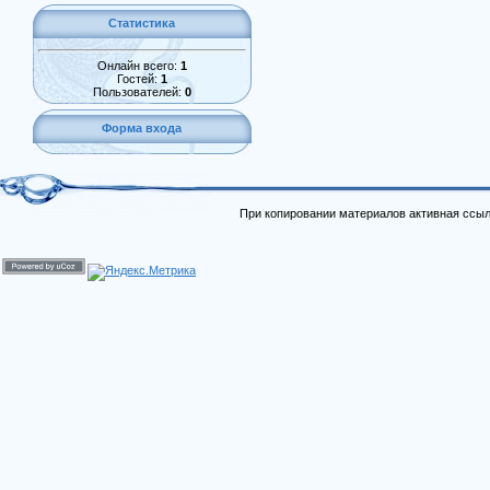
Статистика
Онлайн всего:
1
Гостей:
1
Пользователей:
0
Форма входа
При копировании материалов активная ссыл