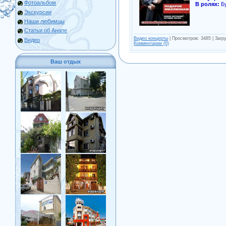
Фотоальбом
В ролях:
Б
Экскурсии
Наши любимцы
Статьи об Анапе
Видео концерты
| Просмотров: 3485 | Загру
Видео
Комментарии (0)
Ваш отдых