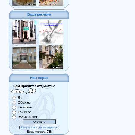
Ваша реклама
Наш опрос
Вам нравится отдыхать?
Да
Обожаю
Не очень
Так себе
Времени нет
[
·
]
Результаты
Архив опросов
Всего ответов:
788