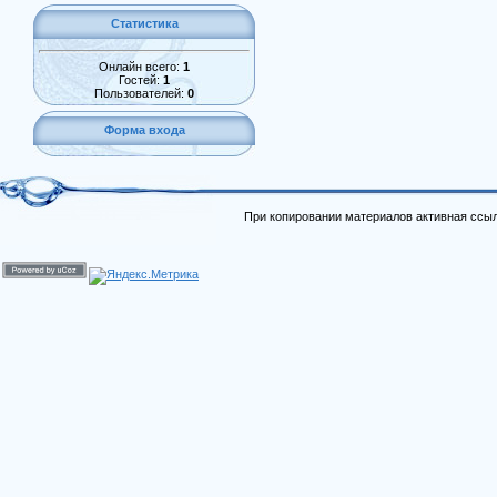
Статистика
Онлайн всего:
1
Гостей:
1
Пользователей:
0
Форма входа
При копировании материалов активная ссыл