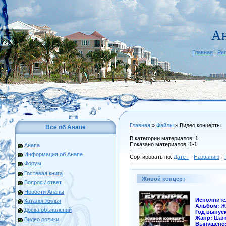
Ан
Главная
|
Ре
Главная
»
Файлы
» Видео концерты
Все об Анапе
В категории материалов
:
1
Показано материалов
:
1-1
Анапа
Информация об Анапе
Сортировать по
:
Дате
·
Названию
·
Форум
Гостевая книга
Живой концерт
Вопрос / ответ
Новости Анапы
Исполните
Каталог жилья
Альбом:
Жи
Доска объявлений
Год выпуск
Жанр:
Шан
Видео ролики
Выпущено