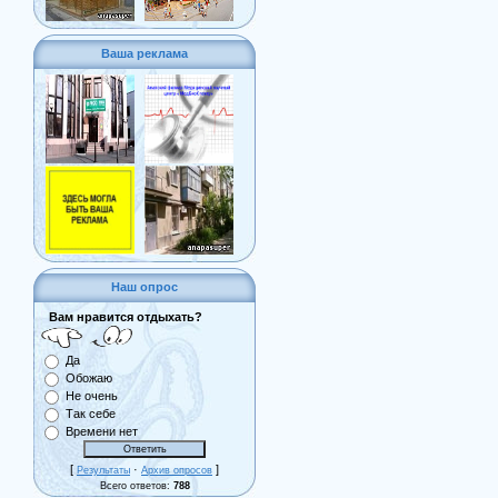
Ваша реклама
Наш опрос
Вам нравится отдыхать?
Да
Обожаю
Не очень
Так себе
Времени нет
[
·
]
Результаты
Архив опросов
Всего ответов:
788