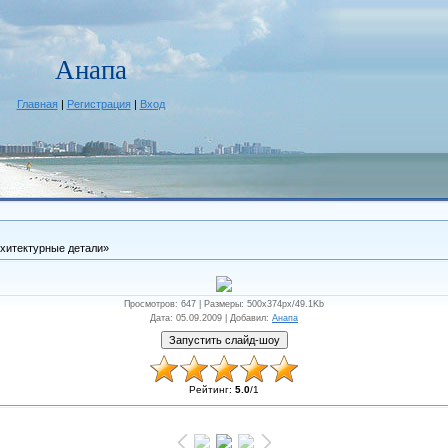
Анапа
Главная
|
Регистрация
|
Вход
хитектурные детали»
Просмотров
: 647 |
Размеры
: 500x374px/49.1Kb
Дата
: 05.09.2009 |
Добавил
:
Анапа
Рейтинг
:
5.0
/
1