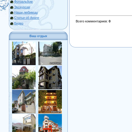
Фотоальбом
Экскурсии
Наши любимцы
Статьи об Анапе
Всего комментариев
:
0
Видео
Ваш отдых