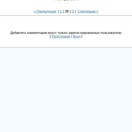
« Предыдущая
|
1
2
[
3
]
4
5
|
Следующая »
Добавлять комментарии могут только зарегистрированные пользователи.
[
Регистрация
|
Вход
]