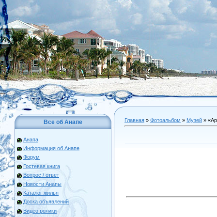
Главная
»
Фотоальбом
»
Музей
» «Ар
Все об Анапе
Анапа
Информация об Анапе
Форум
Гостевая книга
Вопрос / ответ
Новости Анапы
Каталог жилья
Доска объявлений
Видео ролики