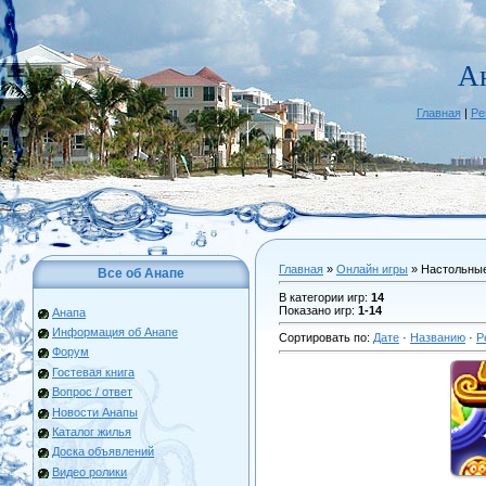
А
Главная
|
Ре
Главная
»
Онлайн игры
» Настольны
Все об Анапе
В категории игр
:
14
Показано игр
:
1-14
Анапа
Информация об Анапе
Сортировать по
:
Дате
·
Названию
·
Р
Форум
Гостевая книга
Вопрос / ответ
Новости Анапы
Каталог жилья
Доска объявлений
Видео ролики