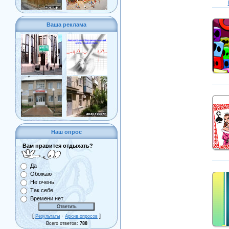
Ваша реклама
Наш опрос
Вам нравится отдыхать?
Да
Обожаю
Не очень
Так себе
Времени нет
[
·
]
Результаты
Архив опросов
Всего ответов:
788