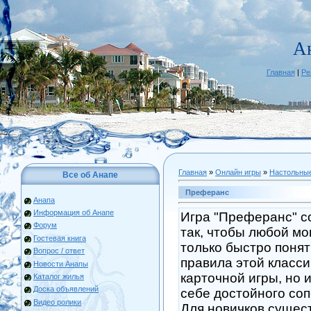
А
Главная
|
Ре
Главная
»
Онлайн игры
»
Настольны
Все об Анапе
Преферанс
Анапа
Информация об Анапе
Игра "Преферанс" с
Форум
так, чтобы любой мо
Гостевая книга
только быстро понят
Вопрос / ответ
правила этой класс
Новости Анапы
карточной игры, но 
Каталог жилья
Доска объявлений
себе достойного соп
Видео ролики
Для новичков сущес