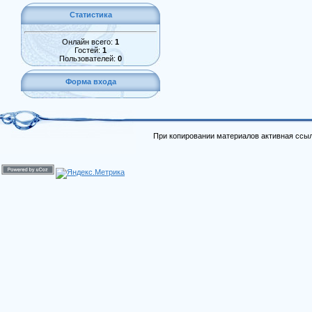
Статистика
Онлайн всего:
1
Гостей:
1
Пользователей:
0
Форма входа
При копировании материалов активная ссыл