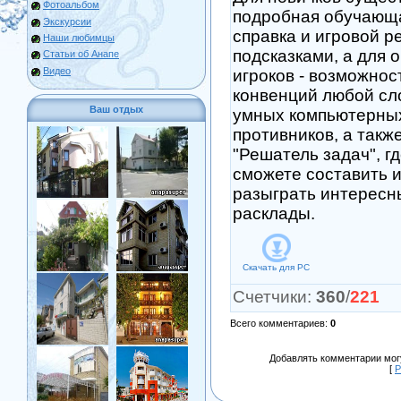
Фотоальбом
подробная обучающ
Экскурсии
справка и игровой р
Наши любимцы
подсказками, а для 
Статьи об Анапе
Видео
игроков - возможнос
конвенций любой сл
Ваш отдых
умных компьютерны
противников, а такж
"Решатель задач", г
сможете составить 
разыграть интересн
расклады.
Скачать для
PC
Счетчики
:
360
/
221
Всего комментариев
:
0
Добавлять комментарии могу
[
Р