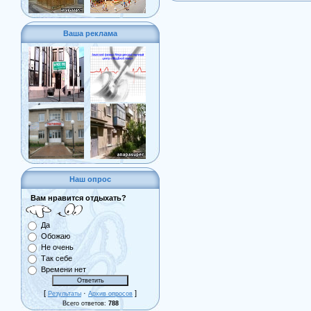
Ваша реклама
Наш опрос
Вам нравится отдыхать?
Да
Обожаю
Не очень
Так себе
Времени нет
[
·
]
Результаты
Архив опросов
Всего ответов:
788