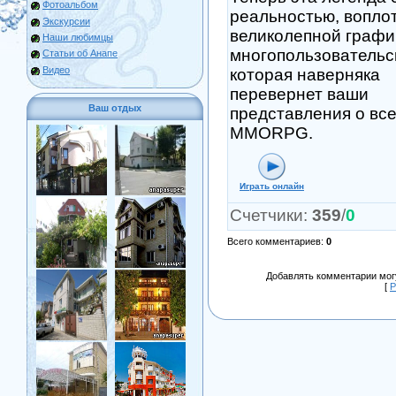
Фотоальбом
реальностью, вопло
Экскурсии
великолепной графи
Наши любимцы
многопользовательс
Статьи об Анапе
Видео
которая наверняка
перевернет ваши
Ваш отдых
представления о вс
MMORPG.
Играть онлайн
Счетчики
:
359
/
0
Всего комментариев
:
0
Добавлять комментарии могу
[
Р