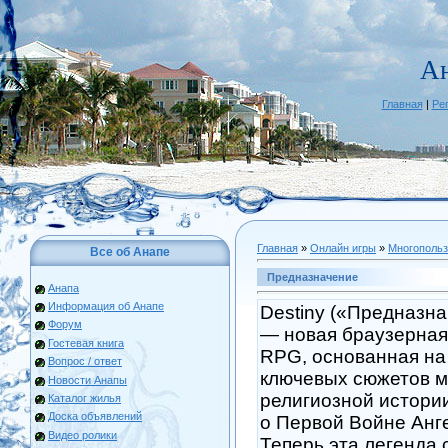
А
Главная
|
Ре
Главная
»
Онлайн игры
»
Многопольз
Все об Анапе
Предназначение
Анапа
Информация об Анапе
Destiny («Предназн
Форум
— новая браузерная 
Гостевая книга
RPG, основанная на
Вопрос / ответ
ключевых сюжетов 
Новости Анапы
религиозной истории
Каталог жилья
Доска объявлений
о Первой Войне Анг
Видео ролики
Теперь эта легенда 