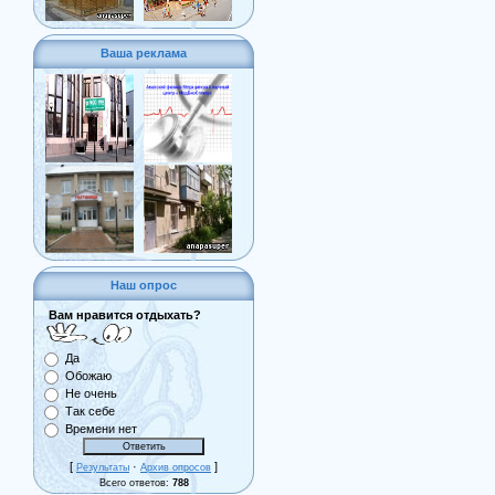
Ваша реклама
Наш опрос
Вам нравится отдыхать?
Да
Обожаю
Не очень
Так себе
Времени нет
[
·
]
Результаты
Архив опросов
Всего ответов:
788