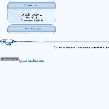
Статистика
Онлайн всего:
1
Гостей:
1
Пользователей:
0
Форма входа
При копировании материалов активная ссыл