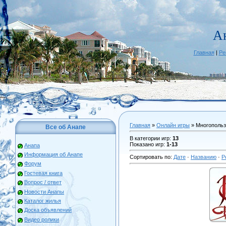
А
Главная
|
Ре
Главная
»
Онлайн игры
» Многопольз
Все об Анапе
В категории игр
:
13
Показано игр
:
1-13
Анапа
Информация об Анапе
Сортировать по
:
Дате
·
Названию
·
Р
Форум
Гостевая книга
Вопрос / ответ
Новости Анапы
Каталог жилья
Доска объявлений
Видео ролики