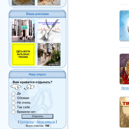
Ваша реклама
Наш опрос
Вам нравится отдыхать?
Леген
Да
Обожаю
Не очень
Так себе
Времени нет
[
·
]
Результаты
Архив опросов
Всего ответов:
788