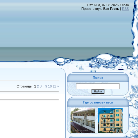
Пятница, 07.08.2026, 00:34
Приветствую Вас
Гость
|
RSS
Поиск
Страницы
:
1
2
3
..
9
10
11
»
Где остановиться