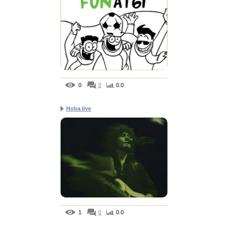
0
0
0.0
Hoba live
1
0
0.0