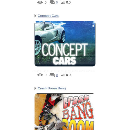
0
0
0.0
Concept Cars
0
0
0.0
Crash Boom Bang