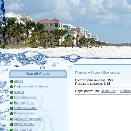
Главная
»
Видео
»
Все каналы
Все об Анапе
В категории каналов
:
153
Анапа
Показано каналов
:
1-15
Информация об Анапе
Сортировать по
:
Названию
↑
·
Рейтин
Форум
Гостевая книга
Вопрос / ответ
Новости Анапы
Каталог жилья
Доска объявлений
Видео ролики
Фотоальбом