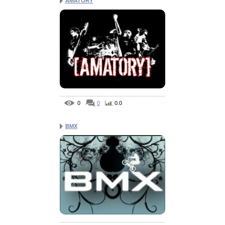
AMATORY
0
0
0.0
BMX