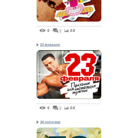
0
0
0.0
23 февраля
0
0
0.0
38 попугаев