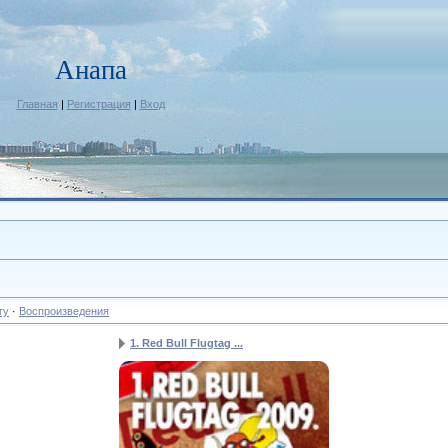
Анапа
Главная
|
Регистрация
|
Вход
гу
·
Воспроизведения
1. Red Bull Flugtag ...