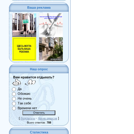
Ваша реклама
Наш опрос
Вам нравится отдыхать?
Да
Обожаю
Не очень
Так себе
Времени нет
[
·
]
Результаты
Архив опросов
Всего ответов:
788
Статистика