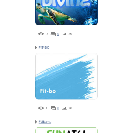
0
0
0.0
FIT-BO
1
0
0.0
FUNаты