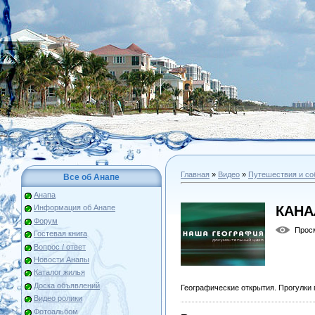
Главная
»
Видео
»
Путешествия и со
Все об Анапе
Анапа
КАНА
Информация об Анапе
Форум
Прос
Гостевая книга
Вопрос / ответ
Новости Анапы
Каталог жилья
Доска объявлений
Географические открытия. Прогулки
Видео ролики
Фотоальбом