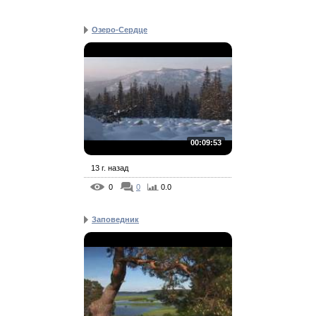
Озеро-Сердце
00:09:53
13 г. назад
0
0
0.0
Заповедник