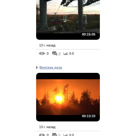
00:15:05
13 г. назад
0
0
0.0
Вепские духи
00:13:33
13 г. назад
0
0
0.0