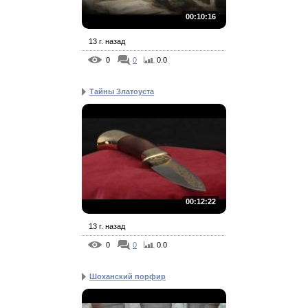
00:10:16
13 г. назад
0
0
0.0
Тайны Златоуста
00:12:22
13 г. назад
0
0
0.0
Шоханский порфир