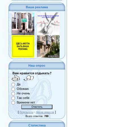
Ваша реклама
Наш опрос
Вам нравится отдыхать?
Да
Обожаю
Не очень
Так себе
Времени нет
[
·
]
Результаты
Архив опросов
Всего ответов:
788
Статистика