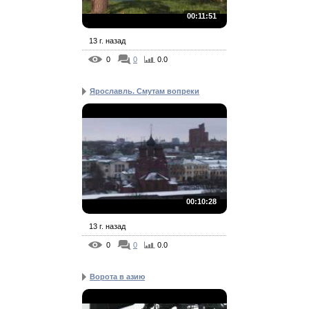
00:11:51
13 г. назад
0
0
0.0
Ярославль. Смутам вопреки
00:10:28
13 г. назад
0
0
0.0
Ворота в азию