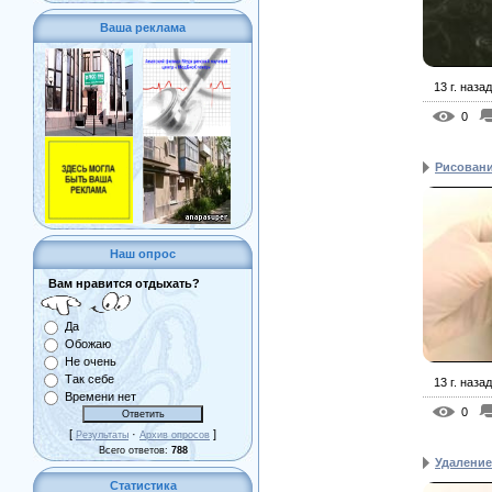
Ваша реклама
13 г. назад
0
Рисование
Наш опрос
Вам нравится отдыхать?
Да
Обожаю
Не очень
Так себе
13 г. назад
Времени нет
0
[
·
]
Результаты
Архив опросов
Всего ответов:
788
Удалени
Статистика