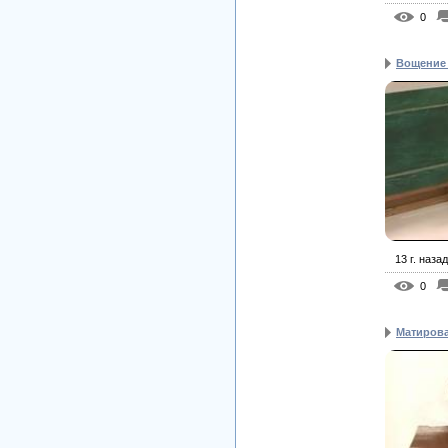
0
Вощение
13 г. назад
0
Матирова