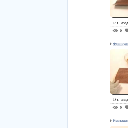
13 г. назад
0
Французс
13 г. назад
0
Имитация