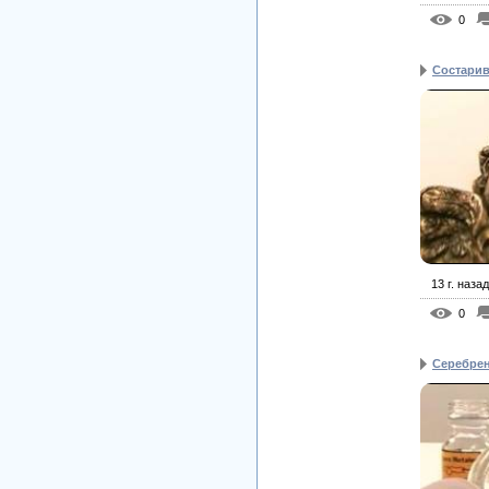
0
Состарив
13 г. назад
0
Серебре