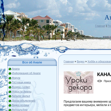
А
Главная
|
Ре
Главная
»
Видео
»
Хобби и образова
Все об Анапе
Анапа
КАНА
Информация об Анапе
Форум
Прос
Гостевая книга
Вопрос / ответ
Новости Анапы
Каталог жилья
Доска объявлений
Предлагаем вашему вниманию ур
предметов интерьера, мебели и м
Видео ролики
Фотоальбом