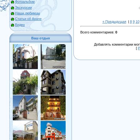
Фотоальбом
Экскурсии
Наши любимцы
Статьи об Анапе
« Предыдущая
|
8
9
10
Видео
Всего комментариев
:
0
Ваш отдых
Добавлять комментарии могу
[
Р