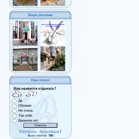
Ваша реклама
Наш опрос
Вам нравится отдыхать?
Да
Обожаю
Не очень
Так себе
Времени нет
[
·
]
Результаты
Архив опросов
Всего ответов:
788