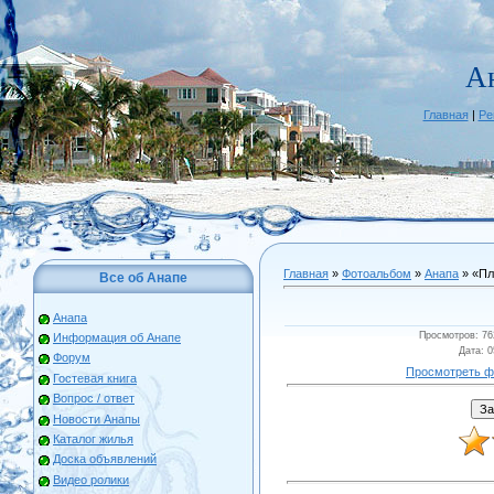
А
Главная
|
Ре
Главная
»
Фотоальбом
»
Анапа
» «Пл
Все об Анапе
Анапа
Просмотров
: 76
Информация об Анапе
Дата
: 
Форум
Просмотреть ф
Гостевая книга
Вопрос / ответ
Новости Анапы
Каталог жилья
Доска объявлений
Видео ролики