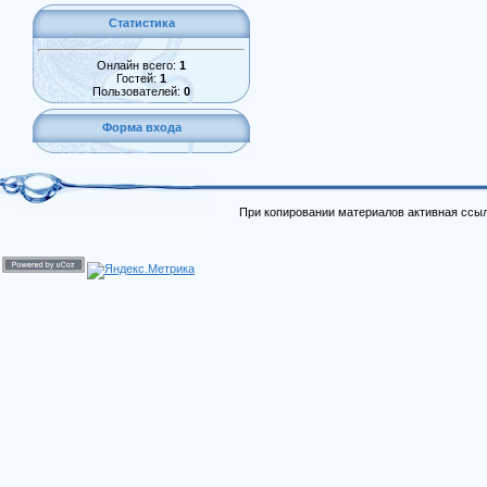
Статистика
Онлайн всего:
1
Гостей:
1
Пользователей:
0
Форма входа
При копировании материалов активная ссыл