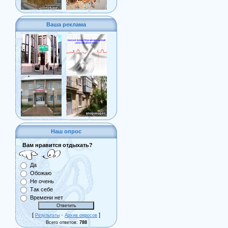
Ваша реклама
Наш опрос
Вам нравится отдыхать?
Да
Обожаю
Не очень
Так себе
Времени нет
[
·
]
Результаты
Архив опросов
Всего ответов:
788