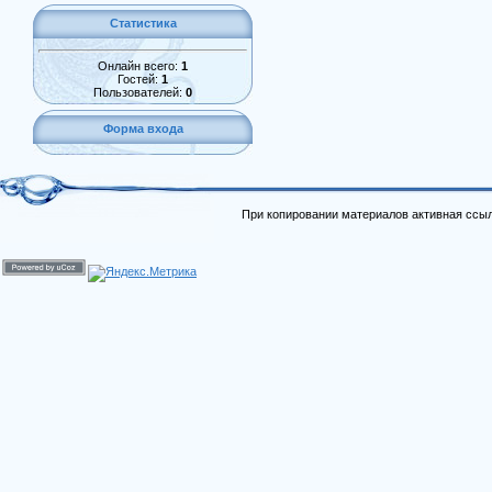
Статистика
Онлайн всего:
1
Гостей:
1
Пользователей:
0
Форма входа
При копировании материалов активная ссыл