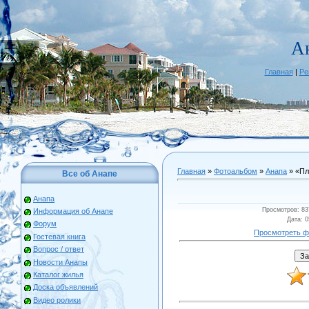
А
Главная
|
Ре
Главная
»
Фотоальбом
»
Анапа
» «Пл
Все об Анапе
Анапа
Просмотров
: 83
Информация об Анапе
Дата
: 
Форум
Просмотреть ф
Гостевая книга
Вопрос / ответ
Новости Анапы
Каталог жилья
Доска объявлений
Видео ролики