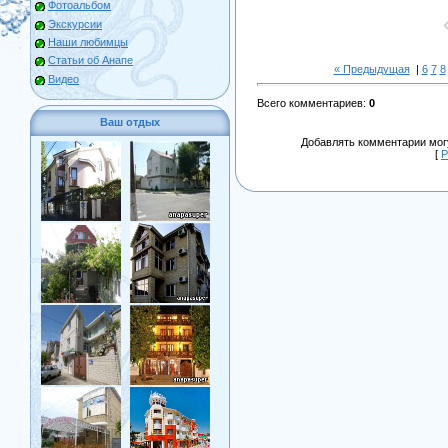
Фотоальбом
Экскурсии
Наши любимцы
Статьи об Анапе
« Предыдущая
|
6
7
8
Видео
Всего комментариев
:
0
Ваш отдых
Добавлять комментарии могу
[
Р