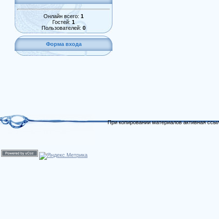
Онлайн всего:
1
Гостей:
1
Пользователей:
0
Форма входа
При копировании материалов активная ссыл