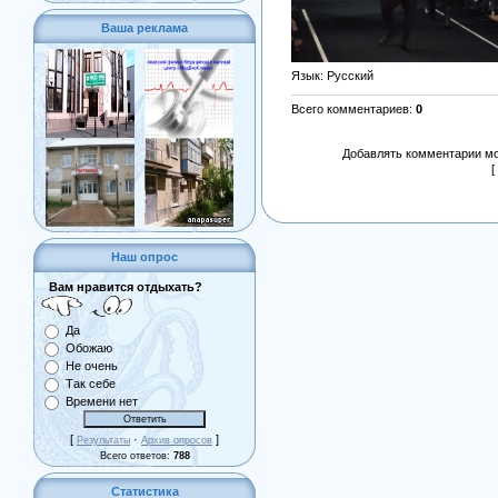
Ваша реклама
Язык
: Русский
Всего комментариев
:
0
Добавлять комментарии мо
[
Наш опрос
Вам нравится отдыхать?
Да
Обожаю
Не очень
Так себе
Времени нет
[
·
]
Результаты
Архив опросов
Всего ответов:
788
Статистика