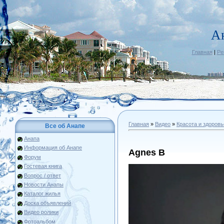
А
Главная
|
Ре
Главная
»
Видео
»
Красота и здоровь
Все об Анапе
Анапа
Информация об Анапе
Agnes B
Форум
Гостевая книга
Вопрос / ответ
Новости Анапы
Каталог жилья
Доска объявлений
Видео ролики
Фотоальбом