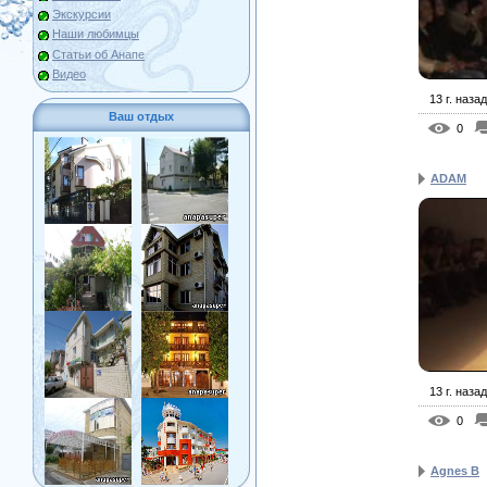
Экскурсии
Наши любимцы
Статьи об Анапе
Видео
13 г. назад
Ваш отдых
0
ADAM
13 г. назад
0
Agnes B