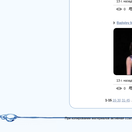
13 г. назад
0
Badgley 
13 г. назад
0
1-15
16-30
31-45
.
При копировании материалов активная ссыл