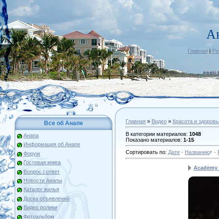
А
Главная
|
Ре
Главная
»
Видео
»
Красота и здоровь
Все об Анапе
В категории материалов
:
1048
Анапа
Показано материалов
:
1-15
Информация об Анапе
Сортировать по
:
Дате
·
Названию
↑
·
Форум
Гостевая книга
Academy o
Вопрос / ответ
Новости Анапы
Каталог жилья
Доска объявлений
Видео ролики
Фотоальбом