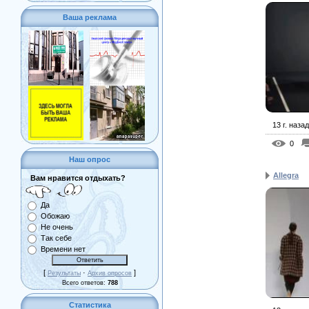
Ваша реклама
13 г. назад
0
Наш опрос
Allegra
Вам нравится отдыхать?
Да
Обожаю
Не очень
Так себе
Времени нет
[
·
]
Результаты
Архив опросов
Всего ответов:
788
Статистика